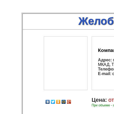
Желоб 
Компа
Адрес:
г
МКАД, Т
Телефо
E-mail:
o
Цена:
от
При объеме - 