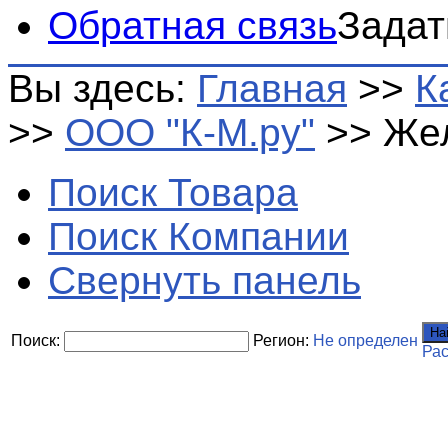
Обратная связь
Задат
Вы здесь:
Главная
>>
К
>>
ООО "К-М.ру"
>>
Жел
Поиск Товара
Поиск Компании
Свернуть панель
На
Поиск:
Регион:
Не определен
Ра