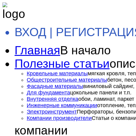
ВХОД | РЕГИСТРАЦИ
Главная
В начало
Полезные статьи
опис
Кровельные материалы
мягкая кровля, теп
Общестроительные материалы
бетон, пес
Фасадные материалы
виниловый сайдинг, 
Для фундамента
цокольные панели и т.п.
Внутренняя отделка
обои, ламинат, паркет и
Инженерные коммуникации
отопление, теп
Электроинструмент
Перфораторы, бензопил
Компании производители
Статьи о компан
компании