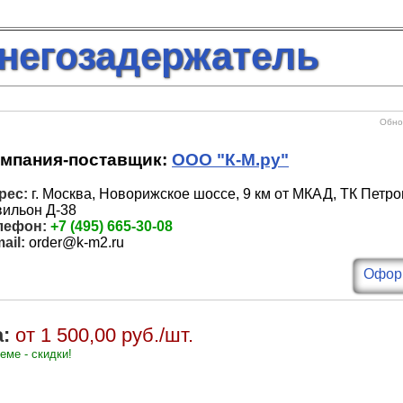
негозадержатель
Обнов
мпания-поставщик:
ООО "К-М.ру"
рес:
г. Москва, Новорижское шоссе, 9 км от МКАД, ТК Петро
вильон Д-38
лефон:
+7 (495) 665-30-08
ail:
order@k-m2.ru
Оформ
:
от 1 500,00 руб./шт.
еме - скидки!