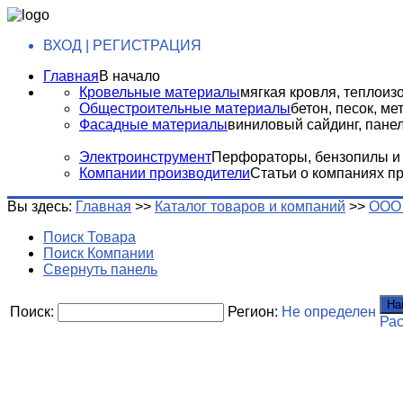
ВХОД | РЕГИСТРАЦИЯ
Главная
В начало
Кровельные материалы
мягкая кровля, теплоизо
Общестроительные материалы
бетон, песок, м
Фасадные материалы
виниловый сайдинг, панели
Электроинструмент
Перфораторы, бензопилы и т
Компании производители
Статьи о компаниях п
Вы здесь:
Главная
>>
Каталог товаров и компаний
>>
ООО 
Поиск Товара
Поиск Компании
Свернуть панель
На
Поиск:
Регион:
Не определен
Ра