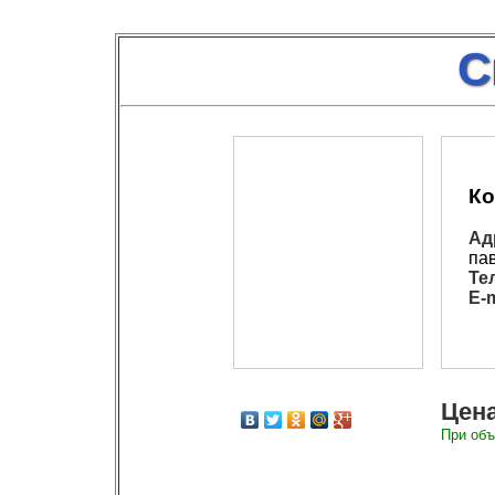
С
Ко
Ад
па
Те
E-m
Цена
При объ