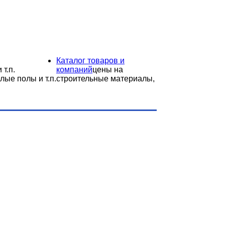
Каталог товаров и
 т.п.
компаний
цены на
лые полы и т.п.
строительные материалы,