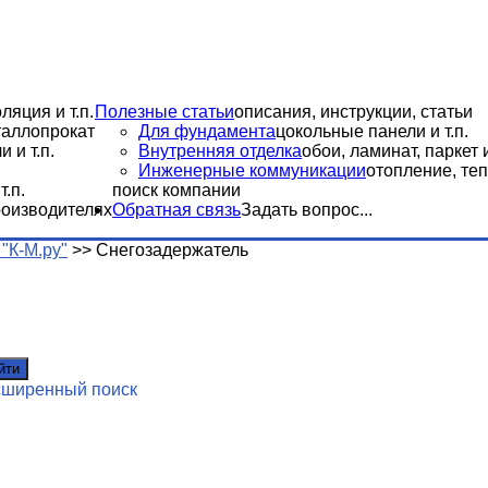
ляция и т.п.
Полезные статьи
описания, инструкции, статьи
еталлопрокат
Для фундамента
цокольные панели и т.п.
 и т.п.
Внутренняя отделка
обои, ламинат, паркет и
Инженерные коммуникации
отопление, теп
.п.
поиск компании
роизводителях
Обратная связь
Задать вопрос...
"К-М.ру"
>>
Снегозадержатель
йти
сширенный поиск