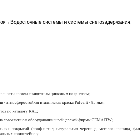
ток
→
Водосточные системы и системы снегозадержания
.
пасности кровли с защитным цинковым покрытием;
 - атмосферостойкая итальянская краска Pulverit - 85 мкм;
тов по каталогу RAL;
 на современном оборудовании швейцарской фирмы GEMA ITW;
ьных покрытий (профнастил, натуральная черепица, металлочерепица, фаль
сальных кронштейнов;