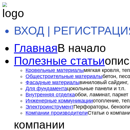
ВХОД | РЕГИСТРАЦИ
Главная
В начало
Полезные статьи
опис
Кровельные материалы
мягкая кровля, теп
Общестроительные материалы
бетон, пес
Фасадные материалы
виниловый сайдинг, 
Для фундамента
цокольные панели и т.п.
Внутренняя отделка
обои, ламинат, паркет и
Инженерные коммуникации
отопление, теп
Электроинструмент
Перфораторы, бензопил
Компании производители
Статьи о компан
компании