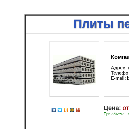
Плиты п
Компа
Адрес:
г
Телефо
E-mail:
b
Цена:
от
При объеме - 