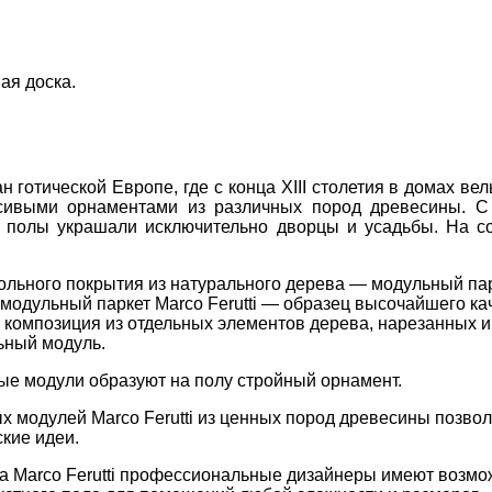
ая доска
.
 готической Европе, где с конца XIII столетия в домах ве
сивыми орнаментами из различных пород древесины. С
 полы украшали исключительно дворцы и усадьбы. На со
ольного покрытия из натурального дерева — модульный па
одульный паркет Marco Ferutti — образец высочайшего ка
 композиция из отдельных элементов дерева, нарезанных и
ьный модуль.
е модули образуют на полу стройный орнамент.
 модулей Marco Ferutti из ценных пород древесины позвол
кие идеи.
та Marco Ferutti профессиональные дизайнеры имеют возмо