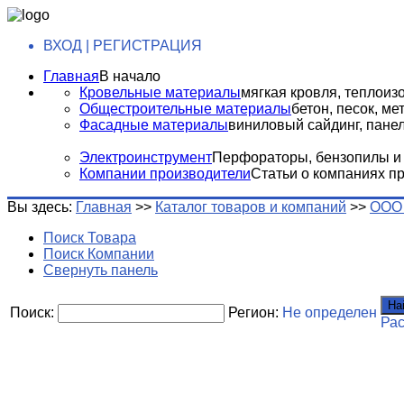
ВХОД | РЕГИСТРАЦИЯ
Главная
В начало
Кровельные материалы
мягкая кровля, теплоизо
Общестроительные материалы
бетон, песок, м
Фасадные материалы
виниловый сайдинг, панели
Электроинструмент
Перфораторы, бензопилы и т
Компании производители
Статьи о компаниях п
Вы здесь:
Главная
>>
Каталог товаров и компаний
>>
ООО 
Поиск Товара
Поиск Компании
Свернуть панель
На
Поиск:
Регион:
Не определен
Ра