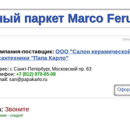
ый паркет Marco Feru
Обнов
мпания-поставщик:
ООО "Салон керамической
сантехники "Папа Карло"
рес:
г. Санкт-Петербург, Московский пр. 63
лефон:
+7 (812) 970-65-08
ail:
san@papakarlo.ru
Оформ
:
Звоните
еме - скидки!