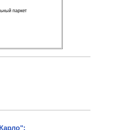
льный паркет
Карло":