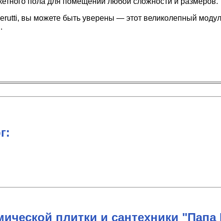
ркетного пола для помещений любой сложности и размеров.
erutti, вы можете быть уверены — этот великолепный моду
.
г:
ической плитки и сантехники "Папа 