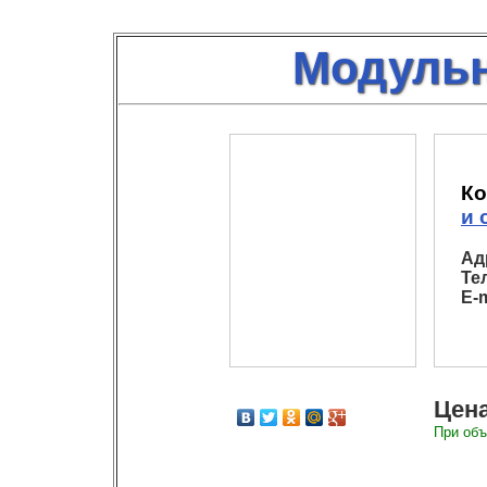
Модульн
Ко
и 
Ад
Те
E-m
Цена
При объ