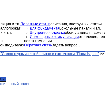
ляция и т.п.
Полезные статьи
описания, инструкции, статьи
еталлопрокат
Для фундамента
цокольные панели и т.п.
 и т.п.
Внутренняя отделка
обои, ламинат, паркет и
Инженерные коммуникации
отопление, теп
.п.
поиск компании
роизводителях
Обратная связь
Задать вопрос...
"Салон керамической плитки и сантехники "Папа Карло"
>>
йти
сширенный поиск