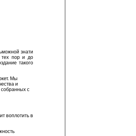
льможной знати
 тех пор и до
здание такого
ркет. Мы
чества и
 собранных с
ит воплотить в
жность