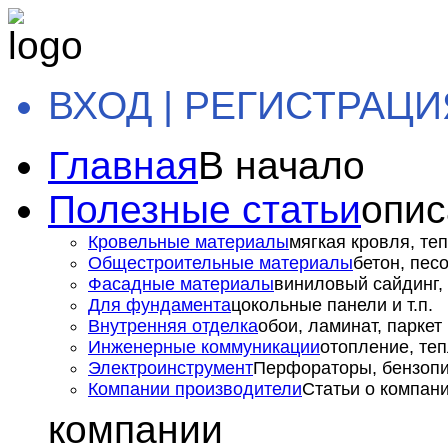
ВХОД | РЕГИСТРАЦИ
Главная
В начало
Полезные статьи
опис
Кровельные материалы
мягкая кровля, теп
Общестроительные материалы
бетон, пес
Фасадные материалы
виниловый сайдинг, 
Для фундамента
цокольные панели и т.п.
Внутренняя отделка
обои, ламинат, паркет и
Инженерные коммуникации
отопление, теп
Электроинструмент
Перфораторы, бензопил
Компании производители
Статьи о компан
компании