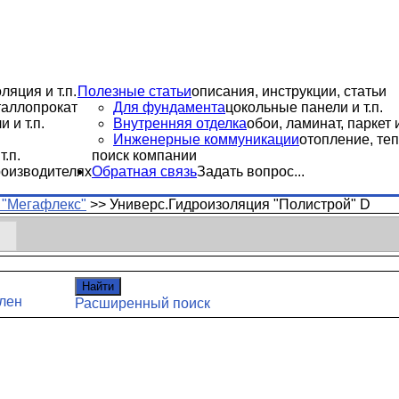
ляция и т.п.
Полезные статьи
описания, инструкции, статьи
еталлопрокат
Для фундамента
цокольные панели и т.п.
 и т.п.
Внутренняя отделка
обои, ламинат, паркет и
Инженерные коммуникации
отопление, теп
.п.
поиск компании
роизводителях
Обратная связь
Задать вопрос...
"Мегафлекс"
>>
Универс.Гидроизоляция "Полистрой" D
Найти
лен
Расширенный поиск