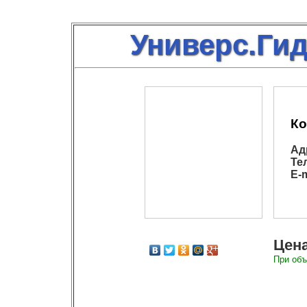
Универс.Ги
Ко
Ад
Те
E-m
Цена
При объ