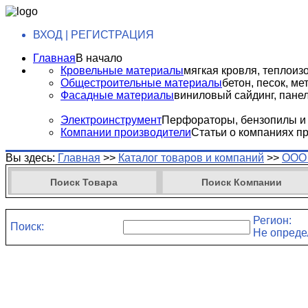
ВХОД | РЕГИСТРАЦИЯ
Главная
В начало
Кровельные материалы
мягкая кровля, теплоизо
Общестроительные материалы
бетон, песок, м
Фасадные материалы
виниловый сайдинг, панели
Электроинструмент
Перфораторы, бензопилы и т
Компании производители
Статьи о компаниях п
Вы здесь:
Главная
>>
Каталог товаров и компаний
>>
ООО 
Поиск Товара
Поиск Компании
Регион:
Поиск:
Не опреде