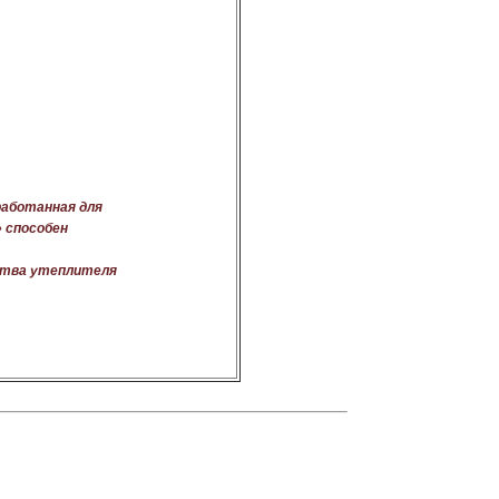
работанная для
 способен
ства утеплителя