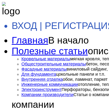
ВХОД | РЕГИСТРАЦИ
Главная
В начало
Полезные статьи
опис
Кровельные материалы
мягкая кровля, теп
Общестроительные материалы
бетон, пес
Фасадные материалы
виниловый сайдинг, 
Для фундамента
цокольные панели и т.п.
Внутренняя отделка
обои, ламинат, паркет и
Инженерные коммуникации
отопление, теп
Электроинструмент
Перфораторы, бензопил
Компании производители
Статьи о компан
компании