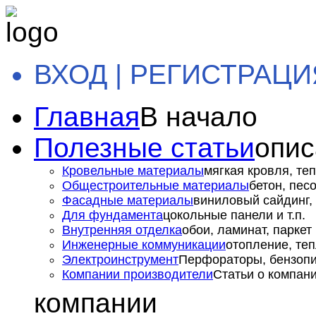
ВХОД | РЕГИСТРАЦИ
Главная
В начало
Полезные статьи
опис
Кровельные материалы
мягкая кровля, теп
Общестроительные материалы
бетон, пес
Фасадные материалы
виниловый сайдинг, 
Для фундамента
цокольные панели и т.п.
Внутренняя отделка
обои, ламинат, паркет и
Инженерные коммуникации
отопление, теп
Электроинструмент
Перфораторы, бензопил
Компании производители
Статьи о компан
компании