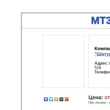
MT3
Компа
"Шату
Адрес:
г
516
Телефо
Цена:
от
При объеме - 