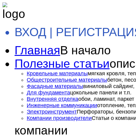
ВХОД | РЕГИСТРАЦИ
Главная
В начало
Полезные статьи
опис
Кровельные материалы
мягкая кровля, теп
Общестроительные материалы
бетон, пес
Фасадные материалы
виниловый сайдинг, 
Для фундамента
цокольные панели и т.п.
Внутренняя отделка
обои, ламинат, паркет и
Инженерные коммуникации
отопление, теп
Электроинструмент
Перфораторы, бензопил
Компании производители
Статьи о компан
компании