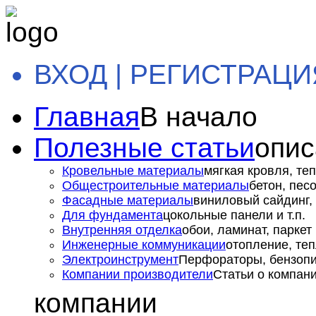
ВХОД | РЕГИСТРАЦИ
Главная
В начало
Полезные статьи
опис
Кровельные материалы
мягкая кровля, теп
Общестроительные материалы
бетон, пес
Фасадные материалы
виниловый сайдинг, 
Для фундамента
цокольные панели и т.п.
Внутренняя отделка
обои, ламинат, паркет и
Инженерные коммуникации
отопление, теп
Электроинструмент
Перфораторы, бензопил
Компании производители
Статьи о компан
компании