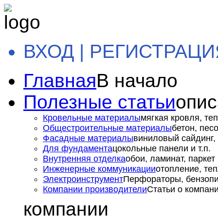
ВХОД | РЕГИСТРАЦИ
Главная
В начало
Полезные статьи
опис
Кровельные материалы
мягкая кровля, теп
Общестроительные материалы
бетон, пес
Фасадные материалы
виниловый сайдинг, 
Для фундамента
цокольные панели и т.п.
Внутренняя отделка
обои, ламинат, паркет и
Инженерные коммуникации
отопление, теп
Электроинструмент
Перфораторы, бензопил
Компании производители
Статьи о компан
компании