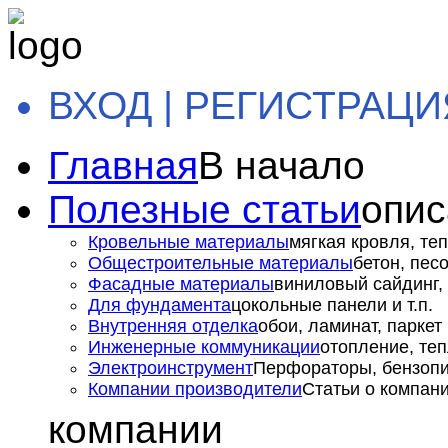
ВХОД | РЕГИСТРАЦИ
Главная
В начало
Полезные статьи
опис
Кровельные материалы
мягкая кровля, теп
Общестроительные материалы
бетон, пес
Фасадные материалы
виниловый сайдинг, 
Для фундамента
цокольные панели и т.п.
Внутренняя отделка
обои, ламинат, паркет и
Инженерные коммуникации
отопление, теп
Электроинструмент
Перфораторы, бензопил
Компании производители
Статьи о компан
компании