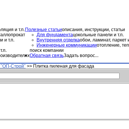
ляция и т.п.
Полезные статьи
описания, инструкции, статьи
еталлопрокат
Для фундамента
цокольные панели и т.п.
 и т.п.
Внутренняя отделка
обои, ламинат, паркет и
Инженерные коммуникации
отопление, теп
.п.
поиск компании
роизводителях
Обратная связь
Задать вопрос...
"ОП-Строй"
>>
Плитка пиленая для фасада