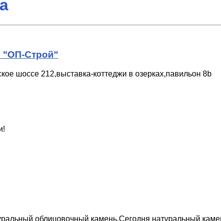
а
 "ОП-Строй"
ское шоссе 212,выставка-коттеджи в озерках,павильон 8b
и!
уральный облицовочный камень.Сегодня натуральный камен