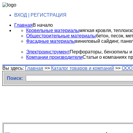
ВХОД | РЕГИСТРАЦИЯ
Главная
В начало
Кровельные материалы
мягкая кровля, теплоизо
Общестроительные материалы
бетон, песок, м
Фасадные материалы
виниловый сайдинг, панели
Электроинструмент
Перфораторы, бензопилы и т
Компании производители
Статьи о компаниях п
Вы здесь:
Главная
>>
Каталог товаров и компаний
>>
ООО 
Поиск: