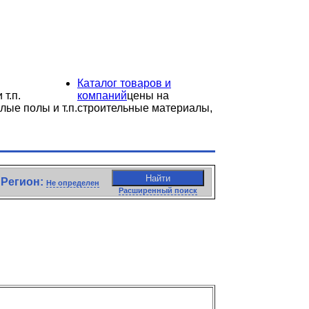
Каталог товаров и
 т.п.
компаний
цены на
лые полы и т.п.
строительные материалы,
Найти
Регион:
Не определен
Расширенный поиск