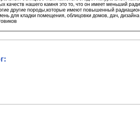
ых качеств нашего камня это то, что он имеет меньший ра
многие другие породы,которые имеют повышенный радиацио
мень для кладки помещения, облицовки домов, дач, дизайн
товиков
г: