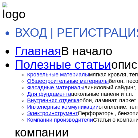
ВХОД | РЕГИСТРАЦИ
Главная
В начало
Полезные статьи
опис
Кровельные материалы
мягкая кровля, теп
Общестроительные материалы
бетон, пес
Фасадные материалы
виниловый сайдинг, 
Для фундамента
цокольные панели и т.п.
Внутренняя отделка
обои, ламинат, паркет и
Инженерные коммуникации
отопление, теп
Электроинструмент
Перфораторы, бензопил
Компании производители
Статьи о компан
компании