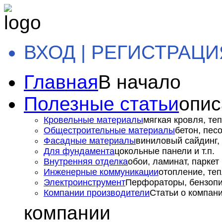
ВХОД | РЕГИСТРАЦИ
Главная
В начало
Полезные статьи
опис
Кровельные материалы
мягкая кровля, теп
Общестроительные материалы
бетон, пес
Фасадные материалы
виниловый сайдинг, 
Для фундамента
цокольные панели и т.п.
Внутренняя отделка
обои, ламинат, паркет и
Инженерные коммуникации
отопление, теп
Электроинструмент
Перфораторы, бензопил
Компании производители
Статьи о компан
компании