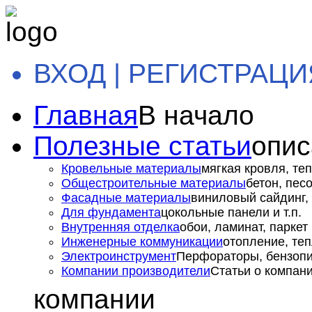
ВХОД | РЕГИСТРАЦИ
Главная
В начало
Полезные статьи
опис
Кровельные материалы
мягкая кровля, теп
Общестроительные материалы
бетон, пес
Фасадные материалы
виниловый сайдинг, 
Для фундамента
цокольные панели и т.п.
Внутренняя отделка
обои, ламинат, паркет и
Инженерные коммуникации
отопление, теп
Электроинструмент
Перфораторы, бензопил
Компании производители
Статьи о компан
компании