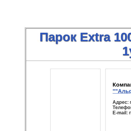
Парок Extra 10
1
Компа
""Аль
Адрес:
г
Телефо
E-mail:
n