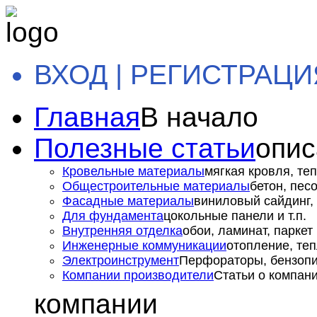
ВХОД | РЕГИСТРАЦИ
Главная
В начало
Полезные статьи
опис
Кровельные материалы
мягкая кровля, теп
Общестроительные материалы
бетон, пес
Фасадные материалы
виниловый сайдинг, 
Для фундамента
цокольные панели и т.п.
Внутренняя отделка
обои, ламинат, паркет и
Инженерные коммуникации
отопление, теп
Электроинструмент
Перфораторы, бензопил
Компании производители
Статьи о компан
компании