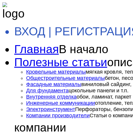
ВХОД | РЕГИСТРАЦИ
Главная
В начало
Полезные статьи
опис
Кровельные материалы
мягкая кровля, теп
Общестроительные материалы
бетон, пес
Фасадные материалы
виниловый сайдинг, 
Для фундамента
цокольные панели и т.п.
Внутренняя отделка
обои, ламинат, паркет и
Инженерные коммуникации
отопление, теп
Электроинструмент
Перфораторы, бензопил
Компании производители
Статьи о компан
компании