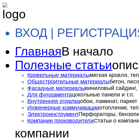
ВХОД | РЕГИСТРАЦИ
Главная
В начало
Полезные статьи
опис
Кровельные материалы
мягкая кровля, теп
Общестроительные материалы
бетон, пес
Фасадные материалы
виниловый сайдинг, 
Для фундамента
цокольные панели и т.п.
Внутренняя отделка
обои, ламинат, паркет и
Инженерные коммуникации
отопление, теп
Электроинструмент
Перфораторы, бензопил
Компании производители
Статьи о компан
компании