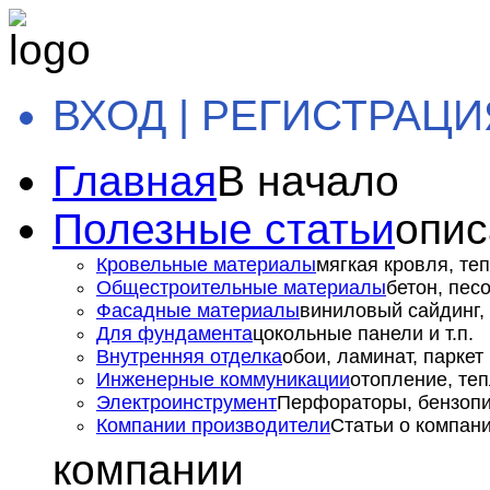
ВХОД | РЕГИСТРАЦИ
Главная
В начало
Полезные статьи
опис
Кровельные материалы
мягкая кровля, теп
Общестроительные материалы
бетон, пес
Фасадные материалы
виниловый сайдинг, 
Для фундамента
цокольные панели и т.п.
Внутренняя отделка
обои, ламинат, паркет и
Инженерные коммуникации
отопление, теп
Электроинструмент
Перфораторы, бензопил
Компании производители
Статьи о компан
компании