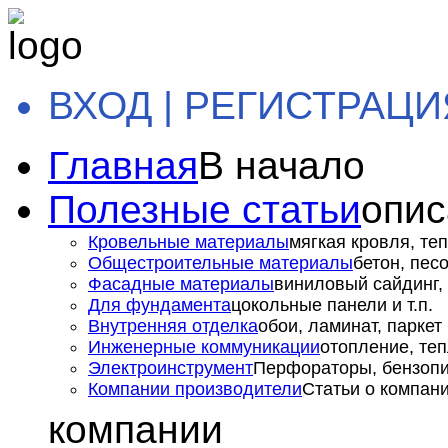
ВХОД | РЕГИСТРАЦИ
Главная
В начало
Полезные статьи
опис
Кровельные материалы
мягкая кровля, теп
Общестроительные материалы
бетон, пес
Фасадные материалы
виниловый сайдинг, 
Для фундамента
цокольные панели и т.п.
Внутренняя отделка
обои, ламинат, паркет и
Инженерные коммуникации
отопление, теп
Электроинструмент
Перфораторы, бензопил
Компании производители
Статьи о компан
компании