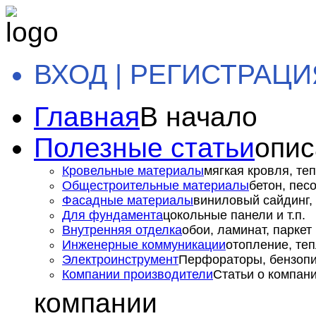
ВХОД | РЕГИСТРАЦИ
Главная
В начало
Полезные статьи
опис
Кровельные материалы
мягкая кровля, теп
Общестроительные материалы
бетон, пес
Фасадные материалы
виниловый сайдинг, 
Для фундамента
цокольные панели и т.п.
Внутренняя отделка
обои, ламинат, паркет и
Инженерные коммуникации
отопление, теп
Электроинструмент
Перфораторы, бензопил
Компании производители
Статьи о компан
компании