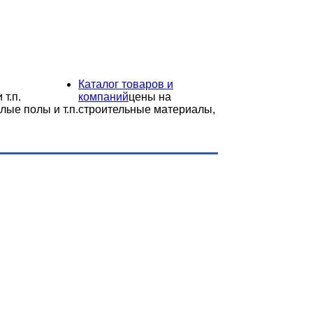
Каталог товаров и
 т.п.
компаний
цены на
лые полы и т.п.
строительные материалы,