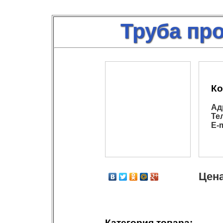
Труба пр
Ко
Ад
Те
E-m
Цена
Категория товара: