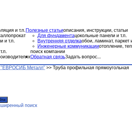
ляция и т.п.
Полезные статьи
описания, инструкции, статьи
еталлопрокат
Для фундамента
цокольные панели и т.п.
 и т.п.
Внутренняя отделка
обои, ламинат, паркет и
Инженерные коммуникации
отопление, теп
.п.
поиск компании
роизводителях
Обратная связь
Задать вопрос...
 "ЕВРОСИБ Металл"
>>
Труба профильная прямоугольная
йти
сширенный поиск