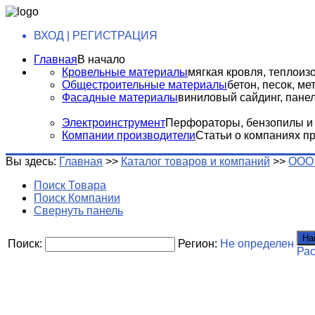
ВХОД | РЕГИСТРАЦИЯ
Главная
В начало
Кровельные материалы
мягкая кровля, теплоизо
Общестроительные материалы
бетон, песок, м
Фасадные материалы
виниловый сайдинг, панели
Электроинструмент
Перфораторы, бензопилы и т
Компании производители
Статьи о компаниях п
Вы здесь:
Главная
>>
Каталог товаров и компаний
>>
ООО
Поиск Товара
Поиск Компании
Свернуть панель
На
Поиск:
Регион:
Не определен
Ра