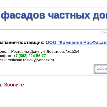
 фасадов частных д
Обнов
мпания-поставщик:
ООО "Компания РосФасад
рес:
г. Ростов-на-Дону, ул. Доватора, №152/4
лефон:
+7 (863) 224-56-77
ail:
rosfasad.rostov@yandex.ru
Оформ
:
Звоните