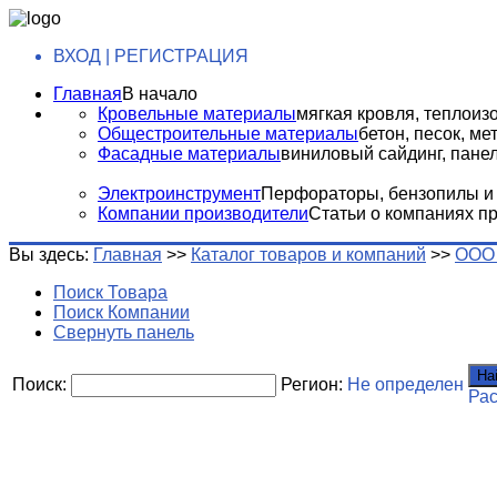
ВХОД | РЕГИСТРАЦИЯ
Главная
В начало
Кровельные материалы
мягкая кровля, теплоизо
Общестроительные материалы
бетон, песок, м
Фасадные материалы
виниловый сайдинг, панели
Электроинструмент
Перфораторы, бензопилы и т
Компании производители
Статьи о компаниях п
Вы здесь:
Главная
>>
Каталог товаров и компаний
>>
ООО 
Поиск Товара
Поиск Компании
Свернуть панель
На
Поиск:
Регион:
Не определен
Ра