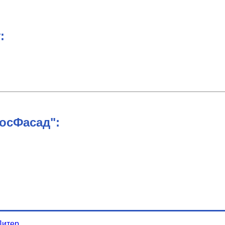
:
осФасад":
Питер