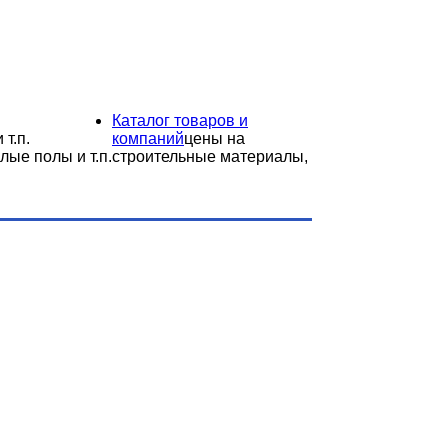
Каталог товаров и
 т.п.
компаний
цены на
лые полы и т.п.
строительные материалы,