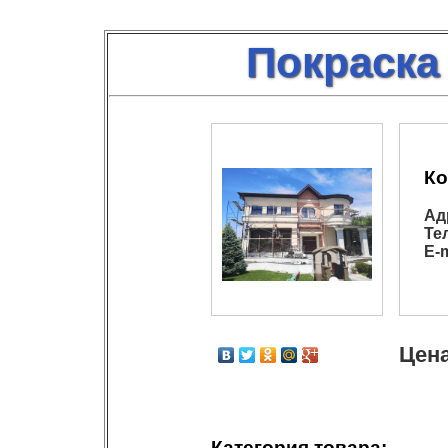
Покраска
Ко
Ад
Те
E-m
Цена
Категория товара: