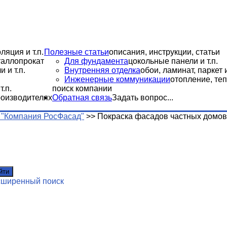
ляция и т.п.
Полезные статьи
описания, инструкции, статьи
еталлопрокат
Для фундамента
цокольные панели и т.п.
 и т.п.
Внутренняя отделка
обои, ламинат, паркет и
Инженерные коммуникации
отопление, теп
.п.
поиск компании
роизводителях
Обратная связь
Задать вопрос...
"Компания РосФасад"
>>
Покраска фасадов частных домов
йти
сширенный поиск