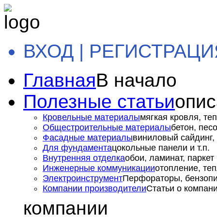
ВХОД | РЕГИСТРАЦИ
Главная
В начало
Полезные статьи
опис
Кровельные материалы
мягкая кровля, теп
Общестроительные материалы
бетон, пес
Фасадные материалы
виниловый сайдинг, 
Для фундамента
цокольные панели и т.п.
Внутренняя отделка
обои, ламинат, паркет и
Инженерные коммуникации
отопление, теп
Электроинструмент
Перфораторы, бензопил
Компании производители
Статьи о компан
компании