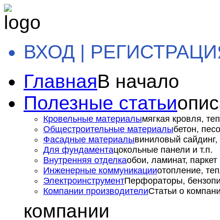
ВХОД | РЕГИСТРАЦИ
Главная
В начало
Полезные статьи
опис
Кровельные материалы
мягкая кровля, теп
Общестроительные материалы
бетон, пес
Фасадные материалы
виниловый сайдинг, 
Для фундамента
цокольные панели и т.п.
Внутренняя отделка
обои, ламинат, паркет и
Инженерные коммуникации
отопление, теп
Электроинструмент
Перфораторы, бензопил
Компании производители
Статьи о компан
компании