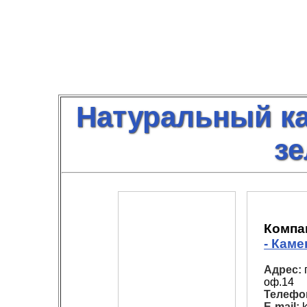
Натуральный ка
з
Компа
- Кам
Адрес:
г
оф.14
Телефо
E-mail:
k