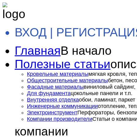
ВХОД | РЕГИСТРАЦИ
Главная
В начало
Полезные статьи
опис
Кровельные материалы
мягкая кровля, теп
Общестроительные материалы
бетон, пес
Фасадные материалы
виниловый сайдинг, 
Для фундамента
цокольные панели и т.п.
Внутренняя отделка
обои, ламинат, паркет и
Инженерные коммуникации
отопление, теп
Электроинструмент
Перфораторы, бензопил
Компании производители
Статьи о компан
компании