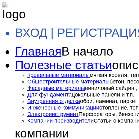
ВХОД | РЕГИСТРАЦИ
Главная
В начало
Полезные статьи
опис
Кровельные материалы
мягкая кровля, теп
Общестроительные материалы
бетон, пес
Фасадные материалы
виниловый сайдинг, 
Для фундамента
цокольные панели и т.п.
Внутренняя отделка
обои, ламинат, паркет и
Инженерные коммуникации
отопление, теп
Электроинструмент
Перфораторы, бензопил
Компании производители
Статьи о компан
компании