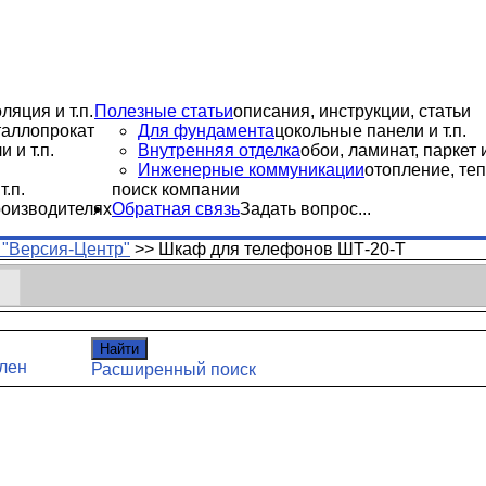
ляция и т.п.
Полезные статьи
описания, инструкции, статьи
еталлопрокат
Для фундамента
цокольные панели и т.п.
 и т.п.
Внутренняя отделка
обои, ламинат, паркет и
Инженерные коммуникации
отопление, теп
.п.
поиск компании
роизводителях
Обратная связь
Задать вопрос...
"Версия-Центр"
>>
Шкаф для телефонов ШТ-20-Т
Найти
лен
Расширенный поиск