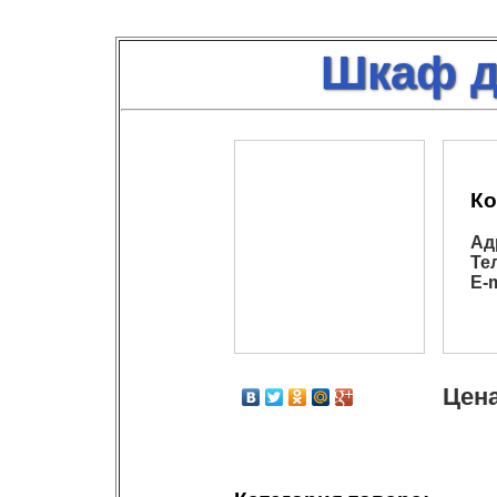
Шкаф д
Ко
Ад
Те
E-m
Цена