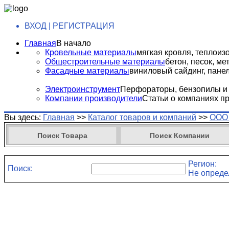
ВХОД | РЕГИСТРАЦИЯ
Главная
В начало
Кровельные материалы
мягкая кровля, теплоизо
Общестроительные материалы
бетон, песок, м
Фасадные материалы
виниловый сайдинг, панели
Электроинструмент
Перфораторы, бензопилы и т
Компании производители
Статьи о компаниях п
Вы здесь:
Главная
>>
Каталог товаров и компаний
>>
ООО 
Поиск Товара
Поиск Компании
Регион:
Поиск:
Не опреде