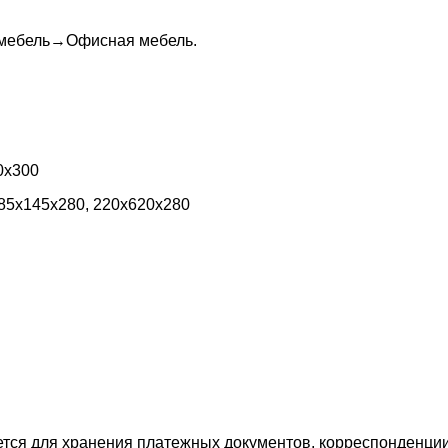
 мебель
→
Офисная мебель
.
0х300
 85х145х280, 220х620х280
тся для хранения платежных документов, корреспонденци