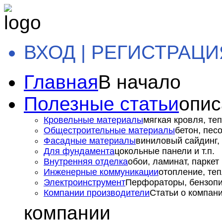
ВХОД | РЕГИСТРАЦИ
Главная
В начало
Полезные статьи
опис
Кровельные материалы
мягкая кровля, теп
Общестроительные материалы
бетон, пес
Фасадные материалы
виниловый сайдинг, 
Для фундамента
цокольные панели и т.п.
Внутренняя отделка
обои, ламинат, паркет и
Инженерные коммуникации
отопление, теп
Электроинструмент
Перфораторы, бензопил
Компании производители
Статьи о компан
компании