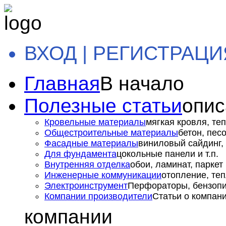
ВХОД | РЕГИСТРАЦИ
Главная
В начало
Полезные статьи
опис
Кровельные материалы
мягкая кровля, теп
Общестроительные материалы
бетон, пес
Фасадные материалы
виниловый сайдинг, 
Для фундамента
цокольные панели и т.п.
Внутренняя отделка
обои, ламинат, паркет и
Инженерные коммуникации
отопление, теп
Электроинструмент
Перфораторы, бензопил
Компании производители
Статьи о компан
компании