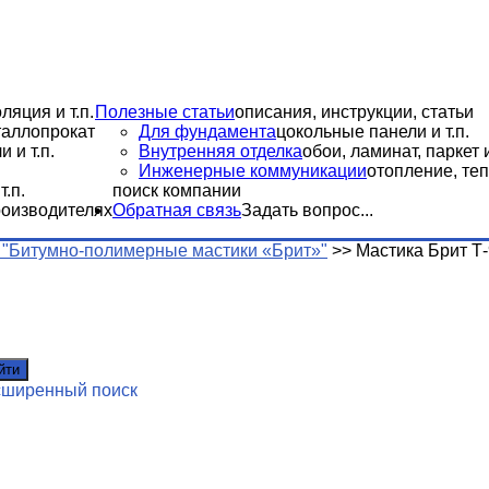
ляция и т.п.
Полезные статьи
описания, инструкции, статьи
еталлопрокат
Для фундамента
цокольные панели и т.п.
 и т.п.
Внутренняя отделка
обои, ламинат, паркет и
Инженерные коммуникации
отопление, теп
.п.
поиск компании
роизводителях
Обратная связь
Задать вопрос...
"Битумно-полимерные мастики «Брит»"
>>
Мастика Брит Т
йти
сширенный поиск