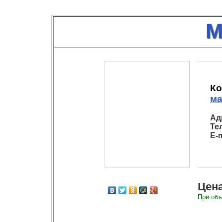
М
Ко
ма
Ад
Те
E-m
Цена
При объ