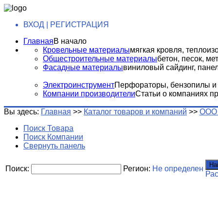
ВХОД | РЕГИСТРАЦИЯ
Главная
В начало
Кровельные материалы
мягкая кровля, теплоизо
Общестроительные материалы
бетон, песок, м
Фасадные материалы
виниловый сайдинг, панели
Электроинструмент
Перфораторы, бензопилы и т
Компании производители
Статьи о компаниях п
Вы здесь:
Главная
>>
Каталог товаров и компаний
>>
ООО 
Поиск Товара
Поиск Компании
Свернуть панель
На
Поиск:
Регион:
Не определен
Ра