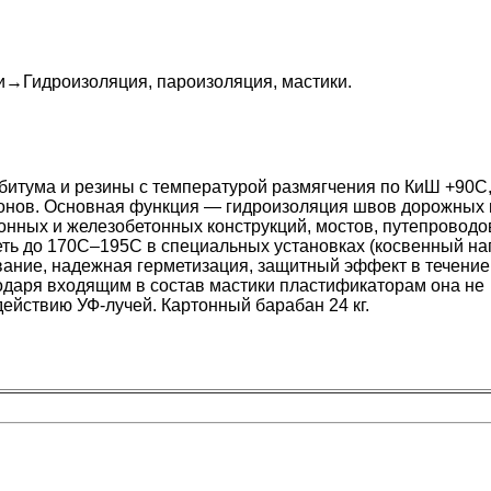
и
→
Гидроизоляция, пароизоляция, мастики
.
битума и резины с температурой размягчения по КиШ +90С
онов. Основная функция — гидроизоляция швов дорожных 
онных и железобетонных конструкций, мостов, путепроводо
ть до 170С–195С в специальных установках (косвенный наг
ание, надежная герметизация, защитный эффект в течение
годаря входящим в состав мастики пластификаторам она не
действию УФ-лучей. Картонный барабан 24 кг.