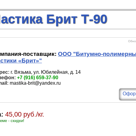
астика Брит Т-90
Обнов
мпания-поставщик:
ООО "Битумно-полимерн
стики «Брит»"
рес:
г. Вязьма, ул. Юбилейная, д. 14
лефон:
+7 (916) 659-37-90
ail:
mastika-brit@yandex.ru
Оформ
:
45,00 руб./кг.
еме - скидки!