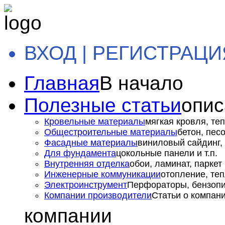
ВХОД | РЕГИСТРАЦИ
Главная
В начало
Полезные статьи
опис
Кровельные материалы
мягкая кровля, теп
Общестроительные материалы
бетон, пес
Фасадные материалы
виниловый сайдинг, 
Для фундамента
цокольные панели и т.п.
Внутренняя отделка
обои, ламинат, паркет и
Инженерные коммуникации
отопление, теп
Электроинструмент
Перфораторы, бензопил
Компании производители
Статьи о компан
компании