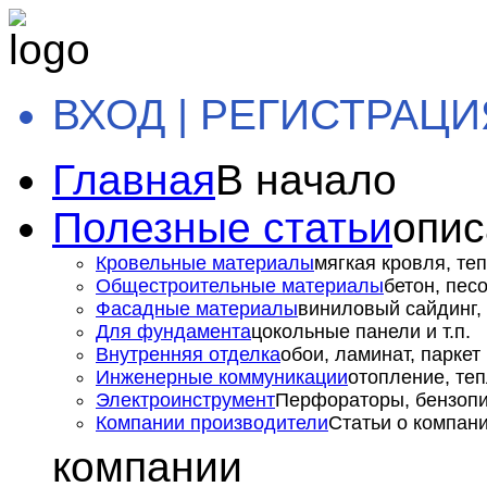
ВХОД | РЕГИСТРАЦИ
Главная
В начало
Полезные статьи
опис
Кровельные материалы
мягкая кровля, теп
Общестроительные материалы
бетон, пес
Фасадные материалы
виниловый сайдинг, 
Для фундамента
цокольные панели и т.п.
Внутренняя отделка
обои, ламинат, паркет и
Инженерные коммуникации
отопление, теп
Электроинструмент
Перфораторы, бензопил
Компании производители
Статьи о компан
компании