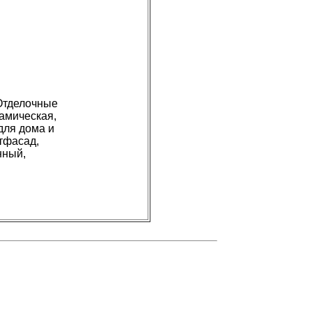
Отделочные
амическая,
для дома и
тфасад,
нный,