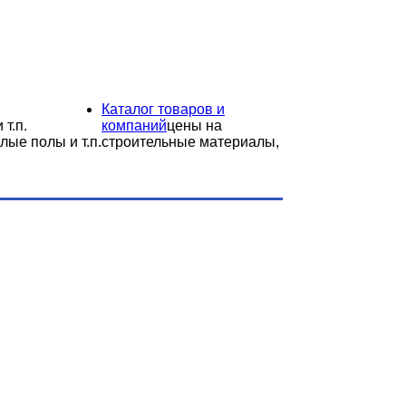
Каталог товаров и
 т.п.
компаний
цены на
лые полы и т.п.
строительные материалы,