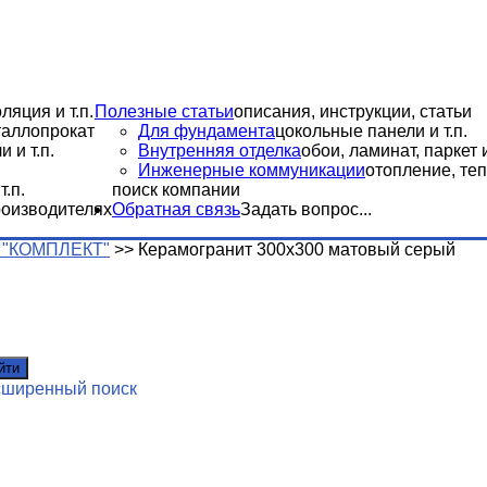
ляция и т.п.
Полезные статьи
описания, инструкции, статьи
еталлопрокат
Для фундамента
цокольные панели и т.п.
 и т.п.
Внутренняя отделка
обои, ламинат, паркет и
Инженерные коммуникации
отопление, теп
.п.
поиск компании
роизводителях
Обратная связь
Задать вопрос...
 "КОМПЛЕКТ"
>>
Керамогранит 300х300 матовый серый
йти
сширенный поиск