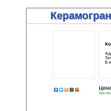
Керамогран
Ко
Ад
Те
E-m
Цена
При объ