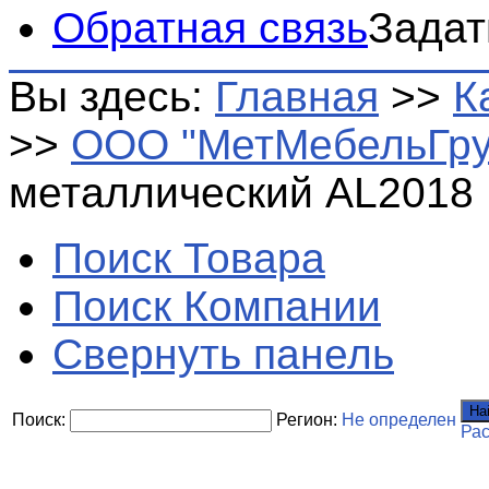
Обратная связь
Задат
Вы здесь:
Главная
>>
К
>>
ООО "МетМебельГру
металлический АL2018
Поиск Товара
Поиск Компании
Свернуть панель
На
Поиск:
Регион:
Не определен
Ра