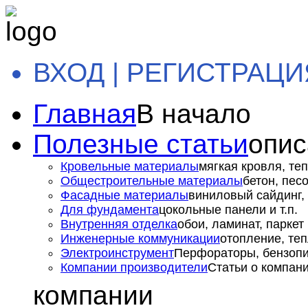
ВХОД | РЕГИСТРАЦИ
Главная
В начало
Полезные статьи
опис
Кровельные материалы
мягкая кровля, теп
Общестроительные материалы
бетон, пес
Фасадные материалы
виниловый сайдинг, 
Для фундамента
цокольные панели и т.п.
Внутренняя отделка
обои, ламинат, паркет и
Инженерные коммуникации
отопление, теп
Электроинструмент
Перфораторы, бензопил
Компании производители
Статьи о компан
компании