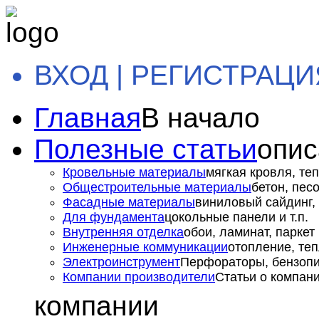
ВХОД | РЕГИСТРАЦИ
Главная
В начало
Полезные статьи
опис
Кровельные материалы
мягкая кровля, теп
Общестроительные материалы
бетон, пес
Фасадные материалы
виниловый сайдинг, 
Для фундамента
цокольные панели и т.п.
Внутренняя отделка
обои, ламинат, паркет и
Инженерные коммуникации
отопление, теп
Электроинструмент
Перфораторы, бензопил
Компании производители
Статьи о компан
компании