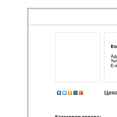
Ко
Ад
Те
E-m
Цена
Категория товара: