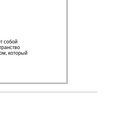
т собой
транство
ом, который