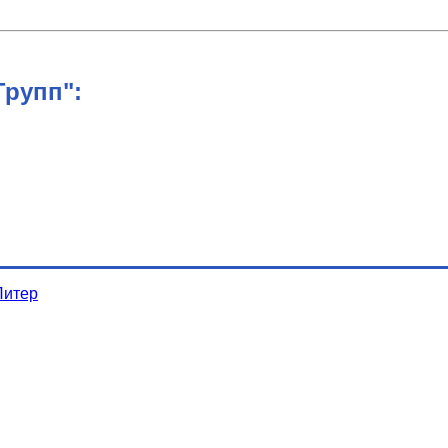
рупп":
Питер