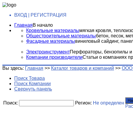
ВХОД | РЕГИСТРАЦИЯ
Главная
В начало
Кровельные материалы
мягкая кровля, теплоизо
Общестроительные материалы
бетон, песок, м
Фасадные материалы
виниловый сайдинг, панели
Электроинструмент
Перфораторы, бензопилы и т
Компании производители
Статьи о компаниях п
Вы здесь:
Главная
>>
Каталог товаров и компаний
>>
ООО 
Поиск Товара
Поиск Компании
Свернуть панель
На
Поиск:
Регион:
Не определен
Ра