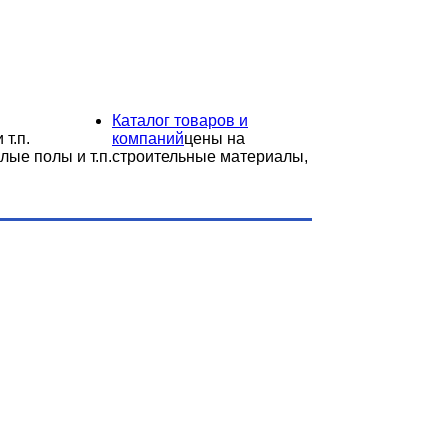
Каталог товаров и
 т.п.
компаний
цены на
лые полы и т.п.
строительные материалы,