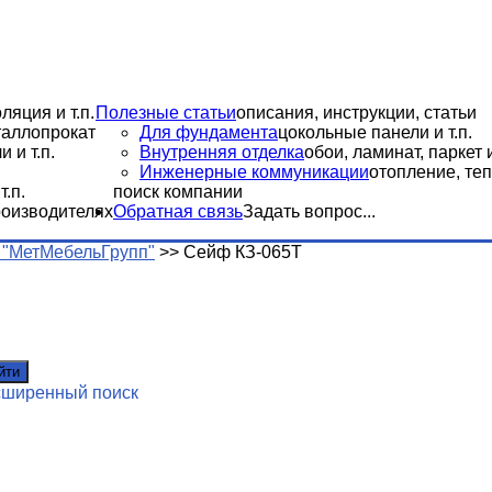
ляция и т.п.
Полезные статьи
описания, инструкции, статьи
еталлопрокат
Для фундамента
цокольные панели и т.п.
 и т.п.
Внутренняя отделка
обои, ламинат, паркет и
Инженерные коммуникации
отопление, теп
.п.
поиск компании
роизводителях
Обратная связь
Задать вопрос...
"МетМебельГрупп"
>>
Сейф КЗ-065Т
йти
сширенный поиск