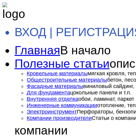
ВХОД | РЕГИСТРАЦИ
Главная
В начало
Полезные статьи
опис
Кровельные материалы
мягкая кровля, теп
Общестроительные материалы
бетон, пес
Фасадные материалы
виниловый сайдинг, 
Для фундамента
цокольные панели и т.п.
Внутренняя отделка
обои, ламинат, паркет и
Инженерные коммуникации
отопление, теп
Электроинструмент
Перфораторы, бензопил
Компании производители
Статьи о компан
компании