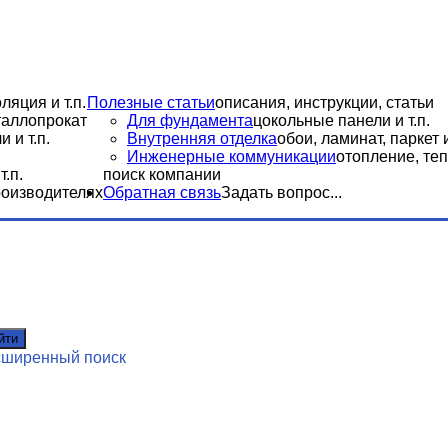
ляция и т.п.
Полезные статьи
описания, инструкции, статьи
еталлопрокат
Для фундамента
цокольные панели и т.п.
 и т.п.
Внутренняя отделка
обои, ламинат, паркет и
Инженерные коммуникации
отопление, теп
.п.
поиск компании
роизводителях
Обратная связь
Задать вопрос...
йти
сширенный поиск