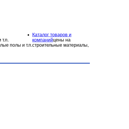
Каталог товаров и
 т.п.
компаний
цены на
лые полы и т.п.
строительные материалы,