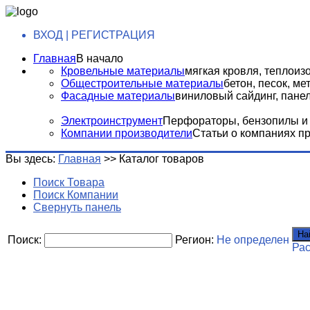
ВХОД | РЕГИСТРАЦИЯ
Главная
В начало
Кровельные материалы
мягкая кровля, теплоизо
Общестроительные материалы
бетон, песок, м
Фасадные материалы
виниловый сайдинг, панели
Электроинструмент
Перфораторы, бензопилы и т
Компании производители
Статьи о компаниях п
Вы здесь:
Главная
>>
Каталог товаров
Поиск Товара
Поиск Компании
Свернуть панель
На
Поиск:
Регион:
Не определен
Ра