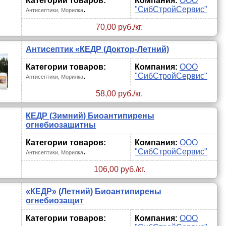
Категории товаров:
Компания:
ООО
.
"СибСтройСервис"
Антисептики, Морилка
70,00 руб./кг.
Антисептик «КЕДР (Доктор-Летний)
Категории товаров:
Компания:
ООО
.
"СибСтройСервис"
Антисептики, Морилка
58,00 руб./кг.
КЕДР (Зимний) Биоантипирены
огнебиозащитны
Категории товаров:
Компания:
ООО
.
"СибСтройСервис"
Антисептики, Морилка
106,00 руб./кг.
«КЕДР» (Летний) Биоантипирены
огнебиозащит
Категории товаров:
Компания:
ООО