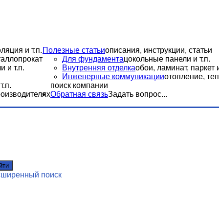
ляция и т.п.
Полезные статьи
описания, инструкции, статьи
еталлопрокат
Для фундамента
цокольные панели и т.п.
 и т.п.
Внутренняя отделка
обои, ламинат, паркет и
Инженерные коммуникации
отопление, теп
.п.
поиск компании
роизводителях
Обратная связь
Задать вопрос...
йти
сширенный поиск