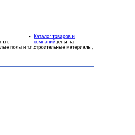
Каталог товаров и
 т.п.
компаний
цены на
лые полы и т.п.
строительные материалы,