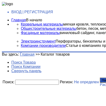
ВХОД | РЕГИСТРАЦИЯ
Главная
В начало
Кровельные материалы
мягкая кровля, теплоизо
Общестроительные материалы
бетон, песок, м
Фасадные материалы
виниловый сайдинг, панели
Электроинструмент
Перфораторы, бензопилы и т
Компании производители
Статьи о компаниях п
Вы здесь:
Главная
>>
Каталог товаров
Поиск Товара
Поиск Компании
Свернуть панель
На
Поиск:
Регион:
Не определен
Ра