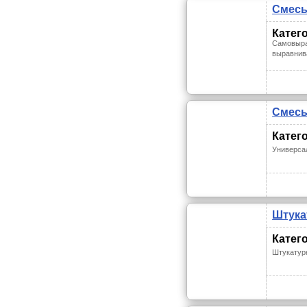
Смесь 
Катег
Cамовыра
выравнив
Смесь 
Катег
Универса
Штукат
Катег
Штукатур