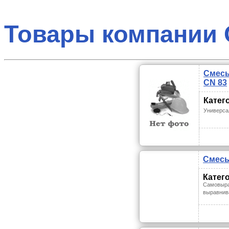
Товары компании 
Смесь
CN 83
Катег
Универса
Смесь 
Катег
Cамовыра
выравнив