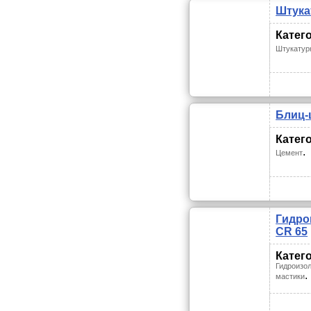
Штукат
Катег
Штукатур
Блиц-ц
Катег
.
Цемент
Гидро
CR 65
Катег
Гидроизол
.
мастики