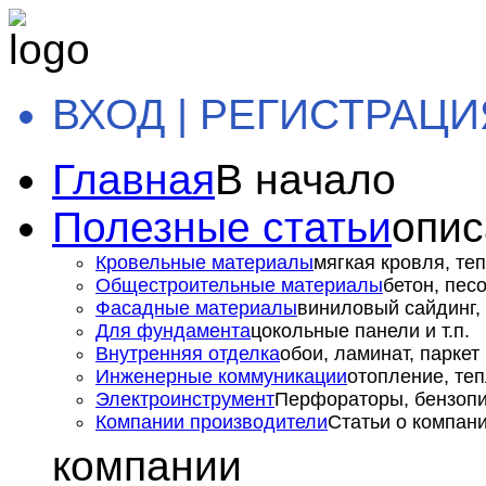
ВХОД | РЕГИСТРАЦИ
Главная
В начало
Полезные статьи
опис
Кровельные материалы
мягкая кровля, теп
Общестроительные материалы
бетон, пес
Фасадные материалы
виниловый сайдинг, 
Для фундамента
цокольные панели и т.п.
Внутренняя отделка
обои, ламинат, паркет и
Инженерные коммуникации
отопление, теп
Электроинструмент
Перфораторы, бензопил
Компании производители
Статьи о компан
компании