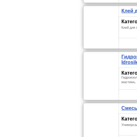
Клей д
Катег
Клей для 
Гидро
Idrosil
Катег
Гидроизол
.
мастики
Смесь 
Катег
Универса