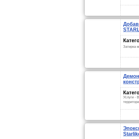
Добав
STARL
Катег
Затирка 
Демон
конст
Катег
Услуги - 
территор
Эпокс
Starlik