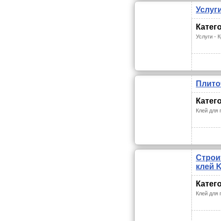
Услуг
Катег
Услуги - 
Плито
Катег
Клей для 
Строи
клей K
Катег
Клей для 