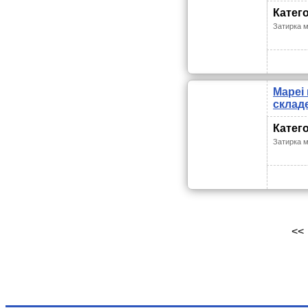
Катег
Затирка 
Mapei
склад
Катег
Затирка 
<<