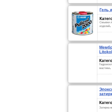
Гель 
Катег
Смывки л
.
изделий
Мембр
Litoko
Катег
Гидроизол
.
мастики
Эпокс
затир
Катег
Затирка 