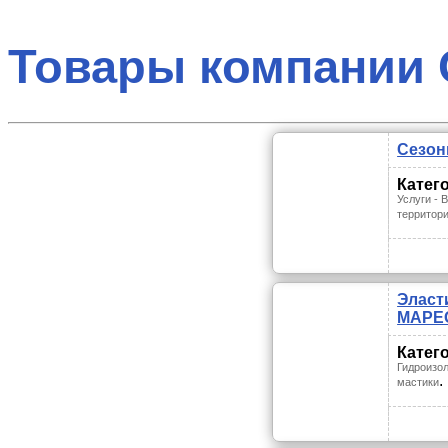
Товары компании 
Сезон
Катег
Услуги - 
территор
Эласт
MAPE
Катег
Гидроизол
.
мастики