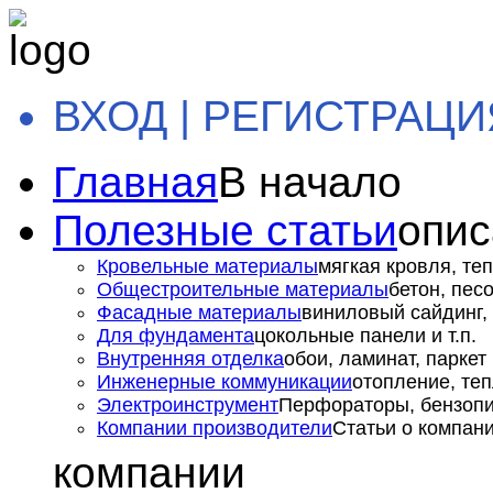
ВХОД | РЕГИСТРАЦИ
Главная
В начало
Полезные статьи
опис
Кровельные материалы
мягкая кровля, теп
Общестроительные материалы
бетон, пес
Фасадные материалы
виниловый сайдинг, 
Для фундамента
цокольные панели и т.п.
Внутренняя отделка
обои, ламинат, паркет и
Инженерные коммуникации
отопление, теп
Электроинструмент
Перфораторы, бензопил
Компании производители
Статьи о компан
компании