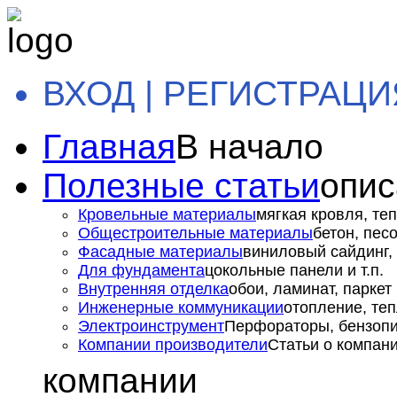
ВХОД | РЕГИСТРАЦИ
Главная
В начало
Полезные статьи
опис
Кровельные материалы
мягкая кровля, теп
Общестроительные материалы
бетон, пес
Фасадные материалы
виниловый сайдинг, 
Для фундамента
цокольные панели и т.п.
Внутренняя отделка
обои, ламинат, паркет и
Инженерные коммуникации
отопление, теп
Электроинструмент
Перфораторы, бензопил
Компании производители
Статьи о компан
компании