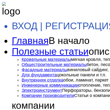
ВХОД | РЕГИСТРАЦИ
Главная
В начало
Полезные статьи
опис
Кровельные материалы
мягкая кровля, теп
Общестроительные материалы
бетон, пес
Фасадные материалы
виниловый сайдинг, 
Для фундамента
цокольные панели и т.п.
Внутренняя отделка
обои, ламинат, паркет и
Инженерные коммуникации
отопление, теп
Электроинструмент
Перфораторы, бензопил
Компании производители
Статьи о компан
компании