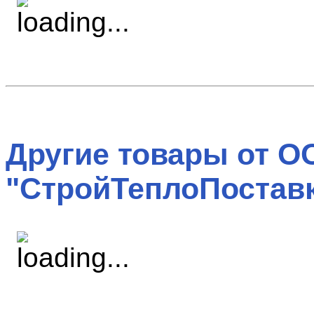
Другие товары от О
"СтройТеплоПоставк