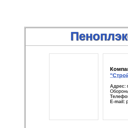
Пеноплэк
Компа
"Стро
Адрес:
г
Обороны
Телефо
E-mail:
p