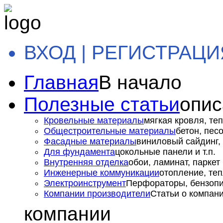
ВХОД | РЕГИСТРАЦИ
Главная
В начало
Полезные статьи
опис
Кровельные материалы
мягкая кровля, теп
Общестроительные материалы
бетон, пес
Фасадные материалы
виниловый сайдинг, 
Для фундамента
цокольные панели и т.п.
Внутренняя отделка
обои, ламинат, паркет и
Инженерные коммуникации
отопление, теп
Электроинструмент
Перфораторы, бензопил
Компании производители
Статьи о компан
компании