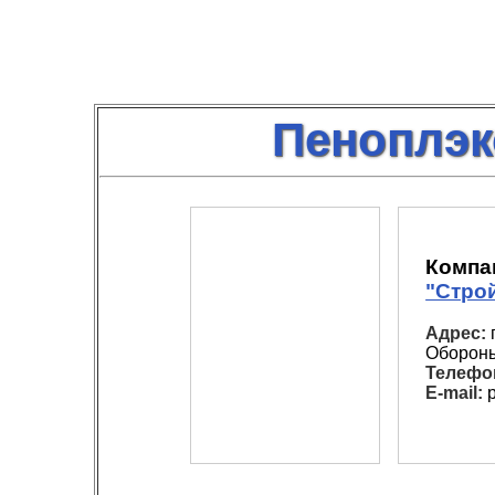
Пеноплэк
Компа
"Стро
Адрес:
г
Обороны
Телефо
E-mail:
p