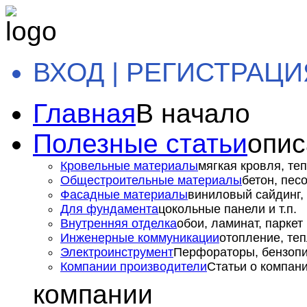
ВХОД | РЕГИСТРАЦИ
Главная
В начало
Полезные статьи
опис
Кровельные материалы
мягкая кровля, теп
Общестроительные материалы
бетон, пес
Фасадные материалы
виниловый сайдинг, 
Для фундамента
цокольные панели и т.п.
Внутренняя отделка
обои, ламинат, паркет и
Инженерные коммуникации
отопление, теп
Электроинструмент
Перфораторы, бензопил
Компании производители
Статьи о компан
компании