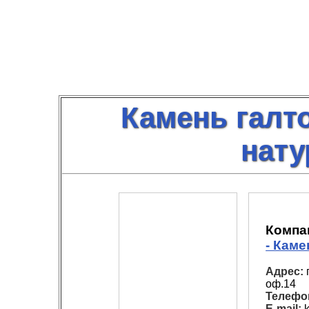
Камень галт
нат
Компа
- Кам
Адрес:
г
оф.14
Телефо
E-mail:
k