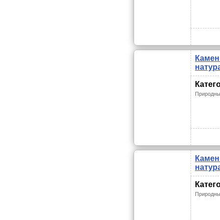
Камен
натур
Катег
Природны
Камен
натур
Катег
Природны