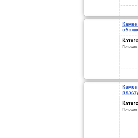
Камен
обож
Катег
Природны
Камен
пласт
Катег
Природны