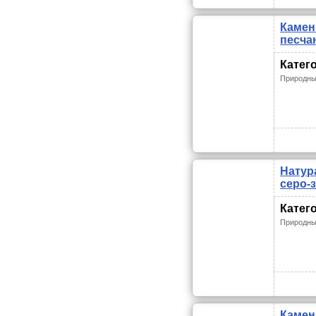
Камен
песча
Катег
Природны
Натур
серо-
Катег
Природны
Камен