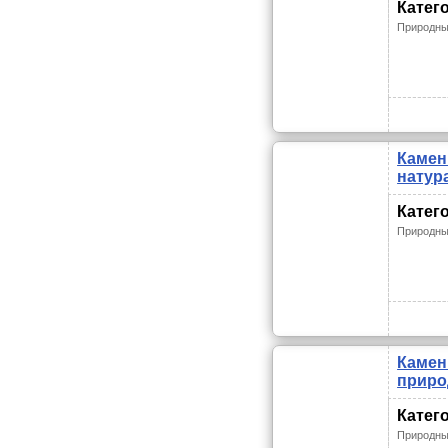
Катег
Природны
Камен
натур
Катег
Природны
Камен
прир
Катег
Природны