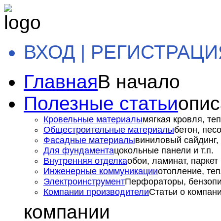
ВХОД | РЕГИСТРАЦИ
Главная
В начало
Полезные статьи
опис
Кровельные материалы
мягкая кровля, теп
Общестроительные материалы
бетон, пес
Фасадные материалы
виниловый сайдинг, 
Для фундамента
цокольные панели и т.п.
Внутренняя отделка
обои, ламинат, паркет и
Инженерные коммуникации
отопление, теп
Электроинструмент
Перфораторы, бензопил
Компании производители
Статьи о компан
компании