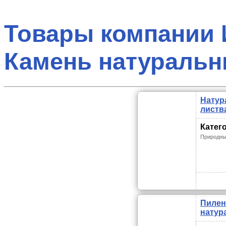
Товары компании И
Камень натураль
Натур
листв
Катег
Природны
Пилен
натур