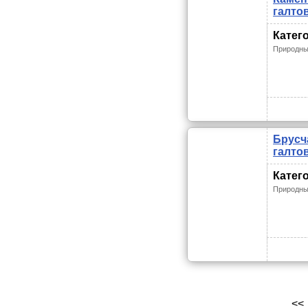
галто
Катег
Природны
Брусч
галто
Катег
Природны
<<