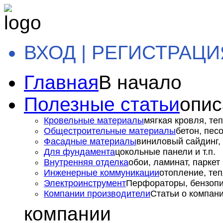
ВХОД | РЕГИСТРАЦИ
Главная
В начало
Полезные статьи
опис
Кровельные материалы
мягкая кровля, теп
Общестроительные материалы
бетон, пес
Фасадные материалы
виниловый сайдинг, 
Для фундамента
цокольные панели и т.п.
Внутренняя отделка
обои, ламинат, паркет и
Инженерные коммуникации
отопление, теп
Электроинструмент
Перфораторы, бензопил
Компании производители
Статьи о компан
компании