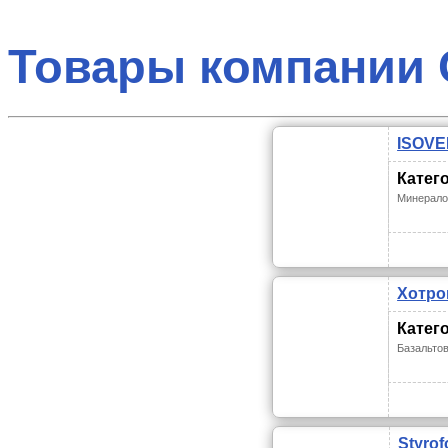
Товары компании
ISOVE
Катег
Минерало
Хотро
Катег
Базальто
Styrof