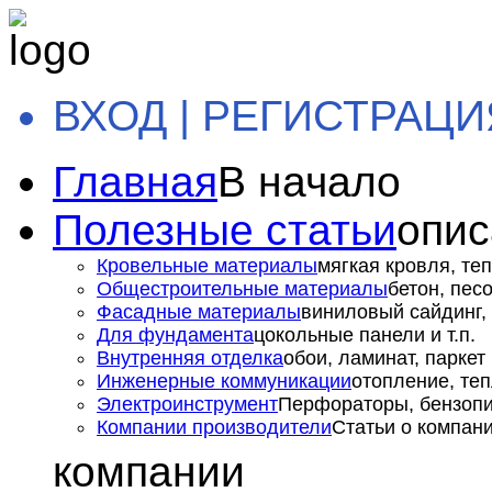
ВХОД | РЕГИСТРАЦИ
Главная
В начало
Полезные статьи
опис
Кровельные материалы
мягкая кровля, теп
Общестроительные материалы
бетон, пес
Фасадные материалы
виниловый сайдинг, 
Для фундамента
цокольные панели и т.п.
Внутренняя отделка
обои, ламинат, паркет и
Инженерные коммуникации
отопление, теп
Электроинструмент
Перфораторы, бензопил
Компании производители
Статьи о компан
компании