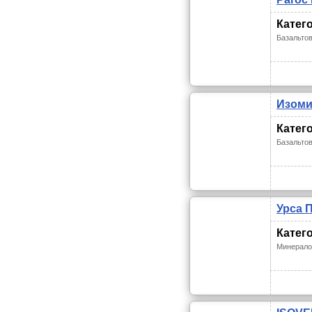
Катег
Базальто
Изоми
Катег
Базальто
Урса П
Катег
Минерало