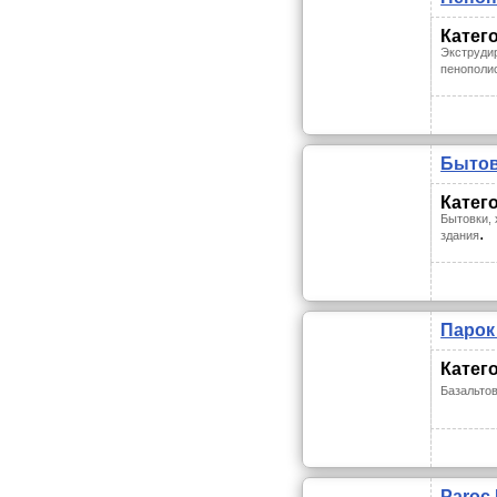
Катег
Экструди
пенополи
Бытов
Катег
Бытовки,
.
здания
Парок
Катег
Базальто
Paroc 