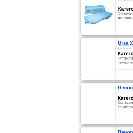
Катег
Экструди
пенополи
Ursa 
Катег
Экструди
пенополи
Пеноп
Катег
Экструди
пенополи
Пеноп